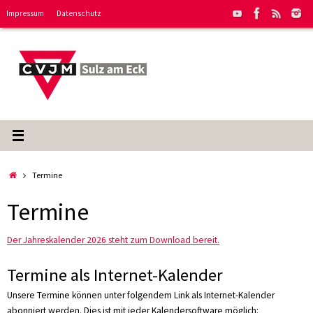
Zum
Impressum
Datenschutz
Inhalt
springen
Start
Termine
Termine
Der Jahreskalender 2026 steht zum Download bereit.
Termine als Internet-Kalender
Unsere Termine können unter folgendem Link als Internet-Kalender
abonniert werden. Dies ist mit jeder Kalendersoftware möglich: