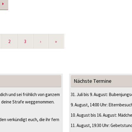
2
3
›
»
Nächste Termine
 dich und sei fröhlich von ganzem
31. Juli
bis
9. August
:
Bubenjungsc
t deine Strafe weggenommen.
9. August
, 14:00 Uhr
:
Elternbesuc
10. August
bis
16. August
:
Mädche
en verkündigt euch, die ihr fern
11. August
, 19:30 Uhr
:
Gebetstun