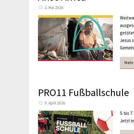
2. Mai 2026
Weitwei
ausgese
getötet
Jesus s
Gemei
Mehr
PRO11 Fußballschule
9. April 2026
5. bis 
Jetzt i