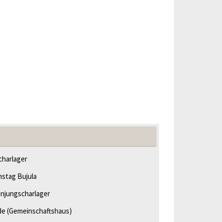
harlager
hstag Bujula
njungscharlager
de
(Gemeinschaftshaus)