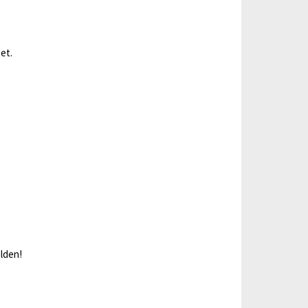
et.
elden!