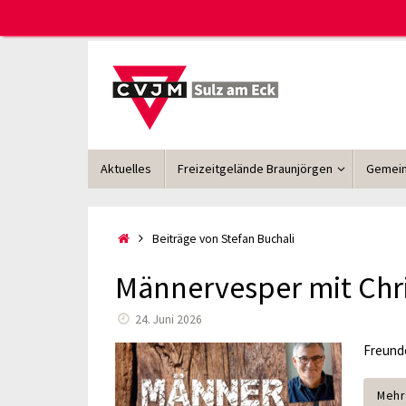
Zum
Inhalt
springen
Zum
Aktuelles
Freizeitgelände Braunjörgen
Gemein
Inhalt
springen
Start
Beiträge von Stefan Buchali
Männervesper mit Chr
24. Juni 2026
Freunde
Mehr