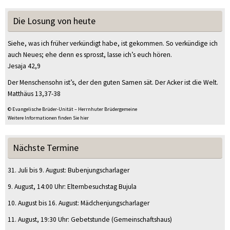
Die Losung von heute
Siehe, was ich früher verkündigt habe, ist gekommen. So verkündige ich
auch Neues; ehe denn es sprosst, lasse ich’s euch hören.
Jesaja 42,9
Der Menschensohn ist’s, der den guten Samen sät. Der Acker ist die Welt.
Matthäus 13,37-38
© Evangelische Brüder-Unität – Herrnhuter Brüdergemeine
Weitere Informationen finden Sie hier
Nächste Termine
31. Juli
bis
9. August
:
Bubenjungscharlager
9. August
, 14:00 Uhr
:
Elternbesuchstag Bujula
10. August
bis
16. August
:
Mädchenjungscharlager
11. August
, 19:30 Uhr
:
Gebetstunde
(Gemeinschaftshaus)