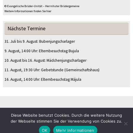
© Evangelische Brüder-Unität – Herrnhuter Brüdergemeine
Weitere Informationen finden Sie hier
Nächste Termine
31. Juli
bis
9. August
:
Bubenjungscharlager
9. August
, 14:00 Uhr
:
Elternbesuchstag Bujula
10. August
bis
16. August
:
Mädchenjungscharlager
11. August
, 19:30 Uhr
:
Gebetstunde
(Gemeinschaftshaus)
16. August
, 14:00 Uhr
:
Elternbesuchstag Mäjula
Diese Website benutzt Cookies. Durch die weitere Nutzung
© CVJM Sulz am Eck e.V.
der Webseite stimmen Sie der Verwendung von Cookies zu.
Impressum
Datenschutz
OK
Mehr Informationen