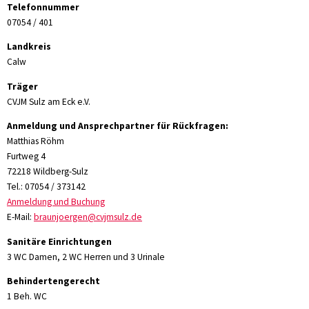
Telefonnummer
07054 / 401
Landkreis
Calw
Träger
CVJM Sulz am Eck e.V.
Anmeldung und Ansprechpartner für Rückfragen:
Matthias Röhm
Furtweg 4
72218 Wildberg-Sulz
Tel.: 07054 / 373142
Anmeldung und Buchung
E-Mail:
braunjoergen@cvjmsulz.de
Sanitäre Einrichtungen
3 WC Damen, 2 WC Herren und 3 Urinale
Behindertengerecht
1 Beh. WC