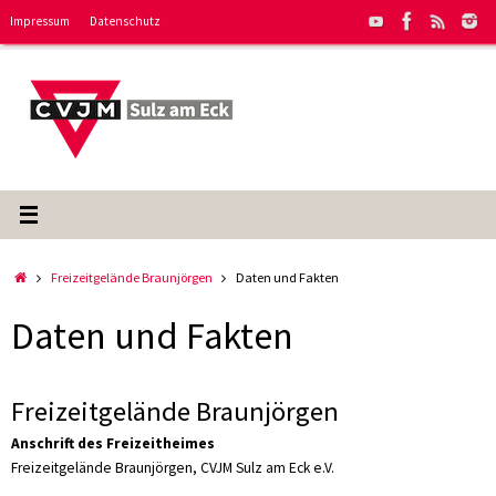
Zum
Impressum
Datenschutz
Inhalt
springen
Start
Freizeitgelände Braunjörgen
Daten und Fakten
Daten und Fakten
Freizeitgelände Braunjörgen
Anschrift des Freizeitheimes
Freizeitgelände Braunjörgen, CVJM Sulz am Eck e.V.