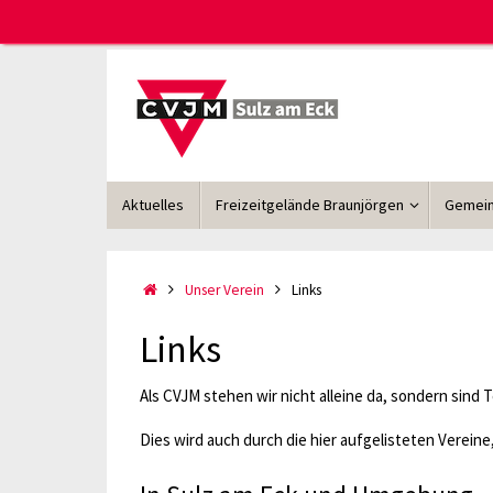
Zum
Inhalt
springen
Zum
Aktuelles
Freizeitgelände Braunjörgen
Gemein
Inhalt
springen
Start
Unser Verein
Links
Links
Als CVJM stehen wir nicht alleine da, sondern sind 
Dies wird auch durch die hier aufgelisteten Verei