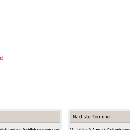
el
Nächste Termine
 dich und sei fröhlich von ganzem
31. Juli
bis
9. August
:
Bubenjungsc