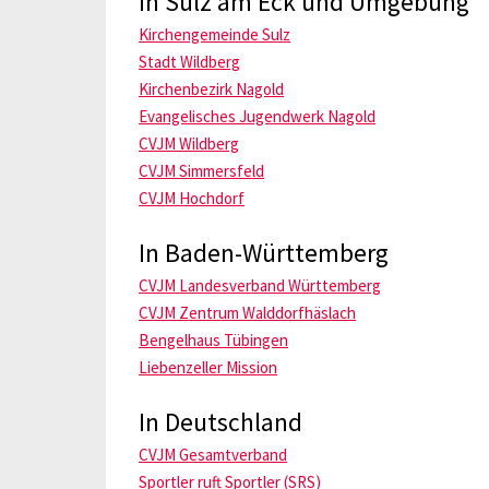
In Sulz am Eck und Umgebung
Kirchengemeinde Sulz
Stadt Wildberg
Kirchenbezirk Nagold
Evangelisches Jugendwerk Nagold
CVJM Wildberg
CVJM Simmersfeld
CVJM Hochdorf
In Baden-Württemberg
CVJM Landesverband Württemberg
CVJM Zentrum Walddorfhäslach
Bengelhaus Tübingen
Liebenzeller Mission
In Deutschland
CVJM Gesamtverband
Sportler ruft Sportler (SRS)