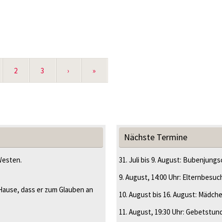
2
3
›
»
Nächste Termine
Westen.
31. Juli
bis
9. August
:
Bubenjungsc
9. August
, 14:00 Uhr
:
Elternbesuc
Hause, dass er zum Glauben an
10. August
bis
16. August
:
Mädche
11. August
, 19:30 Uhr
:
Gebetstun