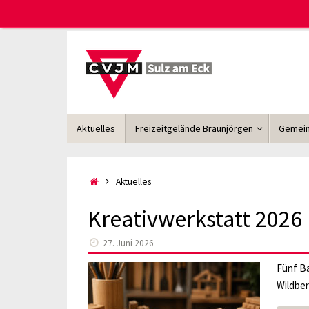
Zum
Inhalt
springen
Zum
Aktuelles
Freizeitgelände Braunjörgen
Gemein
Inhalt
springen
Start
Aktuelles
Kreativwerkstatt 2026
27. Juni 2026
Fünf B
Wildber