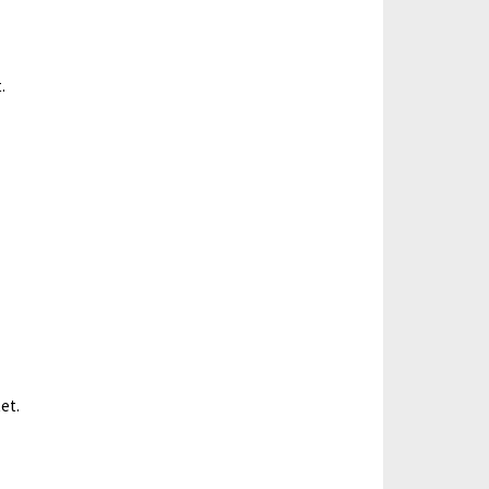
.
et.