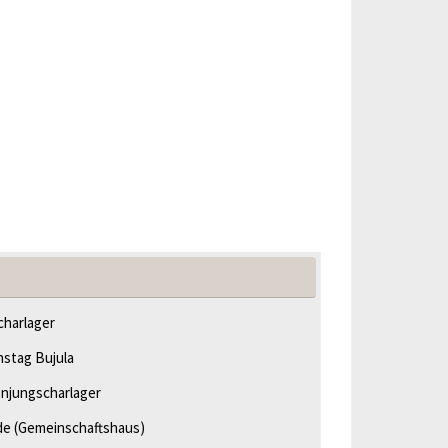
harlager
hstag Bujula
njungscharlager
de
(Gemeinschaftshaus)