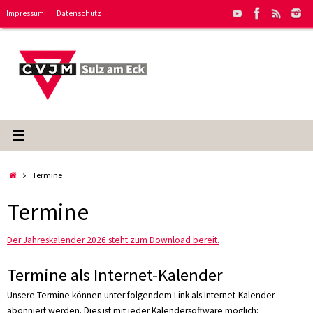
Zum
Impressum
Datenschutz
Inhalt
springen
Start
Termine
Termine
Der Jahreskalender 2026 steht zum Download bereit.
Termine als Internet-Kalender
Unsere Termine können unter folgendem Link als Internet-Kalender
abonniert werden. Dies ist mit jeder Kalendersoftware möglich: