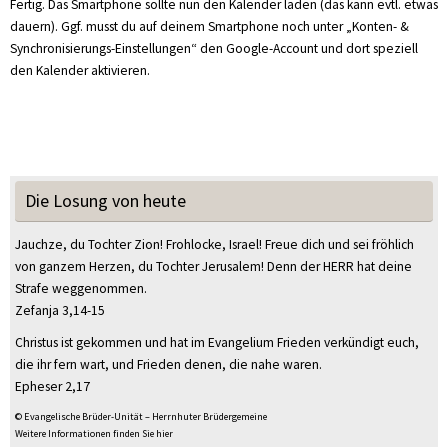
Fertig. Das Smartphone sollte nun den Kalender laden (das kann evtl. etwas
dauern). Ggf. musst du auf deinem Smartphone noch unter „Konten- &
Synchronisierungs-Einstellungen“ den Google-Account und dort speziell
den Kalender aktivieren.
Die Losung von heute
Jauchze, du Tochter Zion! Frohlocke, Israel! Freue dich und sei fröhlich
von ganzem Herzen, du Tochter Jerusalem! Denn der HERR hat deine
Strafe weggenommen.
Zefanja 3,14-15
Christus ist gekommen und hat im Evangelium Frieden verkündigt euch,
die ihr fern wart, und Frieden denen, die nahe waren.
Epheser 2,17
© Evangelische Brüder-Unität – Herrnhuter Brüdergemeine
Weitere Informationen finden Sie hier