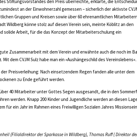
des Stiftungsvorstandes den Preis überreichte, erklärte, die Entscheidu
– zumindest an der Einwohnerzahl gemessen – sicherlich der aktivste CVJ
tlichen Gruppen und Kreisen sowie über 60 ehrenamtlichen Mitarbeiter
adt Wildberg könne stolz auf diesen Verein sein, meinte Köblitz an den
d solide Arbeit, für die das Konzept der Mitarbeiterschulung ein
e gute Zusammenarbeit mit dem Verein und erwähnte auch die noch im B
nft. Mit dem CVJM Sulz habe man ein »Aushängeschild des Vereinslebens«.
d der Preisverleihung: Nach einsetzendem Regen fanden alle unter dem
rockenen zu Ende geführt werden.
über 40 Mitarbeiter unter Gottes Segen ausgesandt, die in den Sommer
führen werden. Knapp 200 Kinder und Jugendliche werden an diesen Lag
em für ein Jahr im Rahmen eines Freiwilligen Sozialen Jahres Missionsei
nheil (Filialdirektor der Sparkasse in Wildberg), Thomas Ruff ( Direktor de