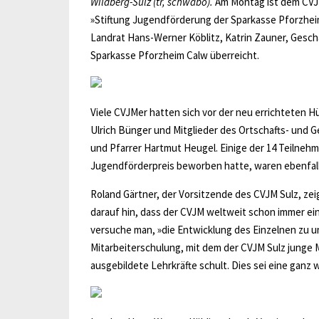
Wildberg-Sulz (tr, schwabo).
Am Montag ist dem CVJM 
»Stiftung Jugendförderung der Sparkasse Pforzheim
Landrat Hans-Werner Köblitz, Katrin Zauner, Gesch
Sparkasse Pforzheim Calw überreicht.
Viele CVJMer hatten sich vor der neu errichteten 
Ulrich Bünger und Mitglieder des Ortschafts- und
und Pfarrer Hartmut Heugel. Einige der 14 Teilnehm
Jugendförderpreis beworben hatte, waren ebenfalls
Roland Gärtner, der Vorsitzende des CVJM Sulz, zeig
darauf hin, dass der CVJM weltweit schon immer ein
versuche man, »die Entwicklung des Einzelnen zu u
Mitarbeiterschulung, mit dem der CVJM Sulz junge 
ausgebildete Lehrkräfte schult. Dies sei eine ganz w