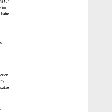
ng für
M im
n habe
au
ferien
ern
nsätze
r