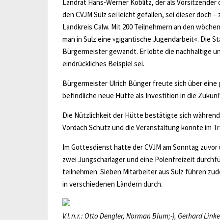
Landrat Hans-Werner Köblitz, der als Vorsitzender 
den CVJM Sulz sei leicht gefallen, sei dieser doch 
Landkreis Calw. Mit 200 Teilnehmern an den wöchen
man in Sulz eine »gigantische Jugendarbeit«. Die St
Bürgermeister gewandt. Er lobte die nachhaltige un
eindrückliches Beispiel sei.
Bürgermeister Ulrich Bünger freute sich über ein
befindliche neue Hütte als Investition in die Zuku
Die Nützlichkeit der Hütte bestätigte sich währen
Vordach Schutz und die Veranstaltung konnte im T
Im Gottesdienst hatte der CVJM am Sonntag zuvor 
zwei Jungscharlager und eine Polenfreizeit durch
teilnehmen. Sieben Mitarbeiter aus Sulz führen zud
in verschiedenen Ländern durch.
V.l.n.r.: Otto Dengler, Norman Blum;-), Gerhard Linke