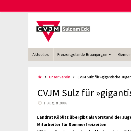
Zum
Inhalt
springen
Zum
Aktuelles
Freizeitgelände Braunjörgen
Gemein
Inhalt
springen
Start
Unser Verein
CVJM Sulz für »gigantische Juge
CVJM Sulz für »gigant
1. August 2006
Landrat Köblitz übergibt als Vorstand der Jug
Mitarbeiter für Sommerfreizeiten