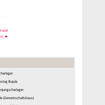
l und
mus
harlager
hstag Bujula
njungscharlager
de
(Gemeinschaftshaus)