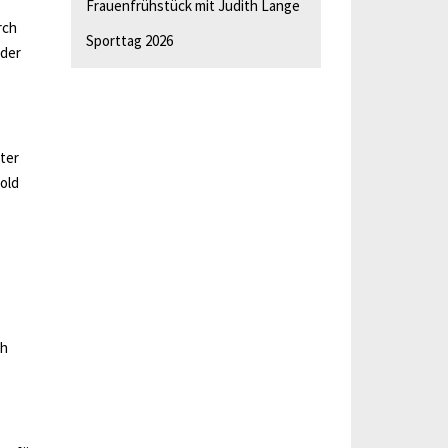
Frauenfrühstück mit Judith Lange
rch
Sporttag 2026
 der
ter
old
ch