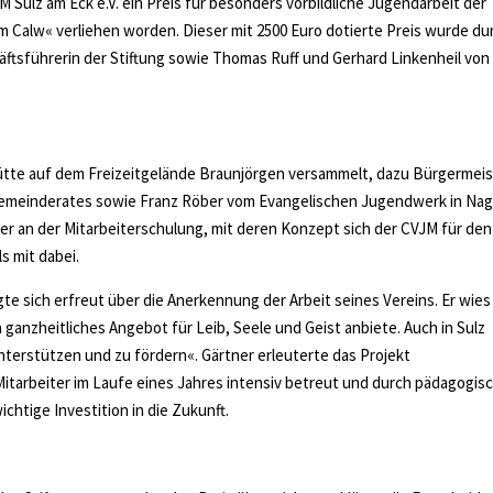
Sulz am Eck e.V. ein Preis für besonders vorbildliche Jugendarbeit der
 Calw« verliehen worden. Dieser mit 2500 Euro dotierte Preis wurde du
äftsführerin der Stiftung sowie Thomas Ruff und Gerhard Linkenheil von
Hütte auf dem Freizeitgelände Braunjörgen versammelt, dazu Bürgermeis
 Gemeinderates sowie Franz Röber vom Evangelischen Jugendwerk in Nag
er an der Mitarbeiterschulung, mit deren Konzept sich der CVJM für den
 mit dabei.
te sich erfreut über die Anerkennung der Arbeit seines Vereins. Er wies
 ganzheitliches Angebot für Leib, Seele und Geist anbiete. Auch in Sulz
nterstützen und zu fördern«. Gärtner erleuterte das Projekt
Mitarbeiter im Laufe eines Jahres intensiv betreut und durch pädagogis
ichtige Investition in die Zukunft.