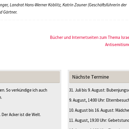
ger, Landrat Hans-Werner Köblitz, Katrin Zauner (Geschäftsführerin der
d Gärtner.
Bücher und Internetseiten zum Thema Israe
Antisemitis
Nächste Termine
en. So verkündige ich auch
31. Juli
bis
9. August
:
Bubenjungsc
n.
9. August
, 14:00 Uhr
:
Elternbesuc
10. August
bis
16. August
:
Mädche
Der Acker ist die Welt.
11. August
, 19:30 Uhr
:
Gebetstun