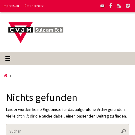
Zum
Impressum
Datenschutz
Inhalt
springen
Start
Nichts gefunden
Leider wurden keine Ergebnisse für das aufgerufene Archiv gefunden.
Vielleicht hilft dir die Suche dabei, einen passenden Beitrag zu finden.
Suc
Suche
nac