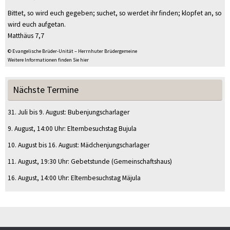
Bittet, so wird euch gegeben; suchet, so werdet ihr finden; klopfet an, so
wird euch aufgetan.
Matthäus 7,7
© Evangelische Brüder-Unität – Herrnhuter Brüdergemeine
Weitere Informationen finden Sie hier
Nächste Termine
31. Juli
bis
9. August
:
Bubenjungscharlager
9. August
, 14:00 Uhr
:
Elternbesuchstag Bujula
10. August
bis
16. August
:
Mädchenjungscharlager
11. August
, 19:30 Uhr
:
Gebetstunde
(Gemeinschaftshaus)
16. August
, 14:00 Uhr
:
Elternbesuchstag Mäjula