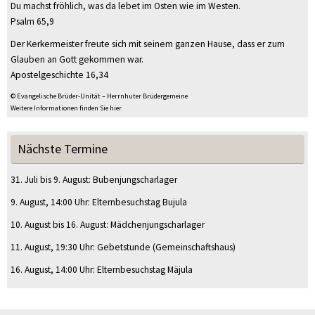
Du machst fröhlich, was da lebet im Osten wie im Westen.
Psalm 65,9
Der Kerkermeister freute sich mit seinem ganzen Hause, dass er zum
Glauben an Gott gekommen war.
Apostelgeschichte 16,34
© Evangelische Brüder-Unität – Herrnhuter Brüdergemeine
Weitere Informationen finden Sie hier
Nächste Termine
31. Juli
bis
9. August
:
Bubenjungscharlager
9. August
, 14:00 Uhr
:
Elternbesuchstag Bujula
10. August
bis
16. August
:
Mädchenjungscharlager
11. August
, 19:30 Uhr
:
Gebetstunde
(Gemeinschaftshaus)
16. August
, 14:00 Uhr
:
Elternbesuchstag Mäjula