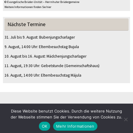
© Evangelische Brüder-Unität – Herrnhuter Brüdergemeine
Weitere Informationen finden Sie hier
Nächste Termine
31. Juli
bis
9. August
:
Bubenjungscharlager
9. August
, 14:00 Uhr
:
Elternbesuchstag Bujula
10. August
bis
16. August
:
Mädchenjungscharlager
11. August
, 19:30 Uhr
:
Gebetstunde
(Gemeinschaftshaus)
16. August
, 14:00 Uhr
:
Elternbesuchstag Mäjula
Diese Website benutzt Cookies. Durch die weitere Nutzung
© CVJM Sulz am Eck e.V.
der Webseite stimmen Sie der Verwendung von Cookies zu.
Impressum
Datenschutz
OK
Mehr Informationen
Präsentiert von
Tempera
&
WordPress.