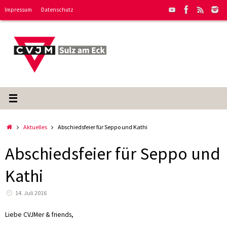
Zum
Impressum
Datenschutz
Inhalt
springen
Start
Aktuelles
Abschiedsfeier für Seppo und Kathi
Abschiedsfeier für Seppo und
Kathi
14. Juli 2016
Liebe CVJMer & friends,