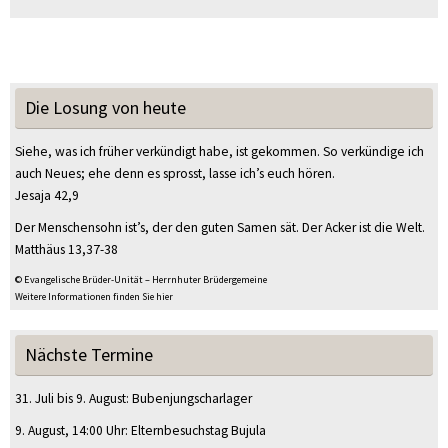
Die Losung von heute
Siehe, was ich früher verkündigt habe, ist gekommen. So verkündige ich
auch Neues; ehe denn es sprosst, lasse ich’s euch hören.
Jesaja 42,9
Der Menschensohn ist’s, der den guten Samen sät. Der Acker ist die Welt.
Matthäus 13,37-38
© Evangelische Brüder-Unität – Herrnhuter Brüdergemeine
Weitere Informationen finden Sie hier
Nächste Termine
31. Juli
bis
9. August
:
Bubenjungscharlager
9. August
, 14:00 Uhr
:
Elternbesuchstag Bujula