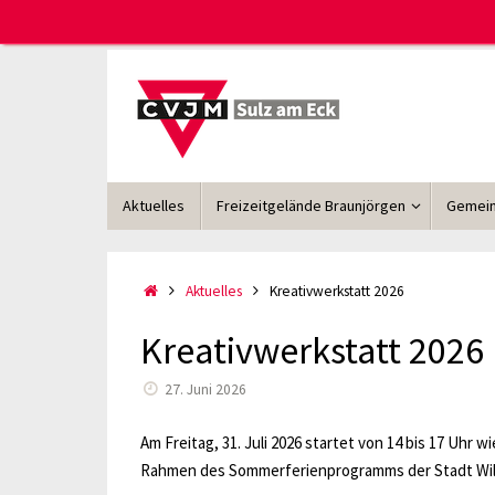
Zum
Inhalt
springen
Zum
Aktuelles
Freizeitgelände Braunjörgen
Gemein
Inhalt
springen
Start
Aktuelles
Kreativwerkstatt 2026
Kreativwerkstatt 2026
27. Juni 2026
Am Freitag, 31. Juli 2026 startet von 14 bis 17 Uhr
Rahmen des Sommerferienprogramms der Stadt Wil