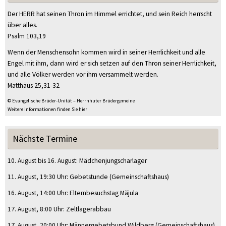
Der HERR hat seinen Thron im Himmel errichtet, und sein Reich herrscht
über alles.
Psalm 103,19
Wenn der Menschensohn kommen wird in seiner Herrlichkeit und alle
Engel mit ihm, dann wird er sich setzen auf den Thron seiner Herrlichkeit,
und alle Völker werden vor ihm versammelt werden.
Matthäus 25,31-32
© Evangelische Brüder-Unität – Herrnhuter Brüdergemeine
Weitere Informationen finden Sie hier
Nächste Termine
10. August
bis
16. August
:
Mädchenjungscharlager
11. August
, 19:30 Uhr
:
Gebetstunde
(Gemeinschaftshaus)
16. August
, 14:00 Uhr
:
Elternbesuchstag Mäjula
17. August
, 8:00 Uhr
:
Zeltlagerabbau
17. August
, 20:00 Uhr
:
Männergebetsbund Wildberg
(Gemeinschaftshaus)