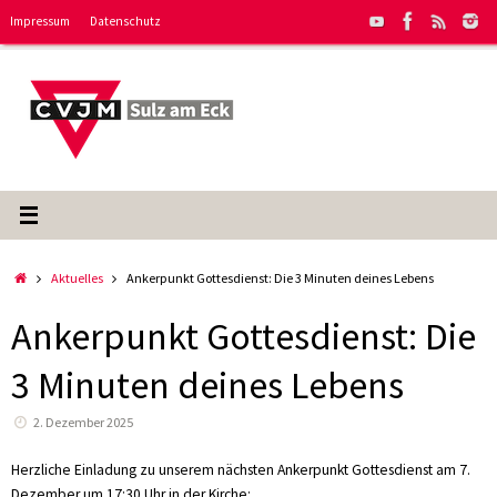
Zum
Impressum
Datenschutz
Inhalt
springen
Start
Aktuelles
Ankerpunkt Gottesdienst: Die 3 Minuten deines Lebens
Ankerpunkt Gottesdienst: Die
3 Minuten deines Lebens
2. Dezember 2025
Herzliche Einladung zu unserem nächsten Ankerpunkt Gottesdienst am 7.
Dezember um 17:30 Uhr in der Kirche: