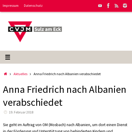
Zum
Impressum
Datenschutz
Inhalt
springen
Start
Aktuelles
Anna Friedrich nach Albanien verabschiedet
Anna Friedrich nach Albanien
verabschiedet
19. Februar 2018
Sie geht im Auftrag von OM (Mosbach) nach Albanien, um dort einen Dienst
in der Förderung und Unterstützung von behinderten Kindern und