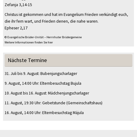
Zefanja 3,14-15
Christus ist gekommen und hat im Evangelium Frieden verkündigt euch,
die ihr fern wart, und Frieden denen, die nahe waren.
Epheser 2,17
© Evangelische Brüder-Unität – Herrnhuter Brüdergemeine
Weitere Informationen finden Sie hier
Nächste Termine
31. Juli
bis
9. August
:
Bubenjungscharlager
9. August
, 14:00 Uhr
:
Elternbesuchstag Bujula
10. August
bis
16. August
:
Mädchenjungscharlager
11. August
, 19:30 Uhr
:
Gebetstunde
(Gemeinschaftshaus)
16. August
, 14:00 Uhr
:
Elternbesuchstag Mäjula