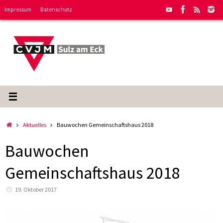
Zum
Impressum
Datenschutz
Inhalt
springen
Start
Aktuelles
Bauwochen Gemeinschaftshaus 2018
Bauwochen
Gemeinschaftshaus 2018
19. Oktober 2017