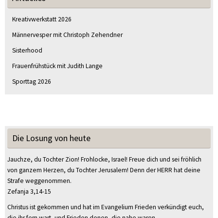
Kreativwerkstatt 2026
Männervesper mit Christoph Zehendner
Sisterhood
Frauenfrühstück mit Judith Lange
Sporttag 2026
Die Losung von heute
Jauchze, du Tochter Zion! Frohlocke, Israel! Freue dich und sei fröhlich
von ganzem Herzen, du Tochter Jerusalem! Denn der HERR hat deine
Strafe weggenommen.
Zefanja 3,14-15
Christus ist gekommen und hat im Evangelium Frieden verkündigt euch,
die ihr fern wart, und Frieden denen, die nahe waren.