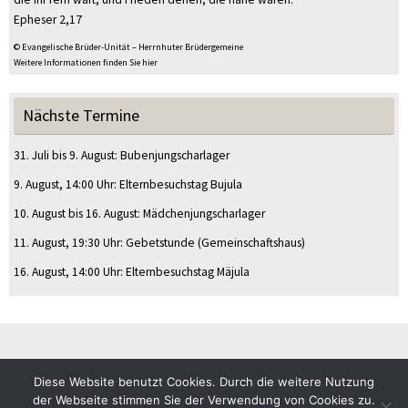
Epheser 2,17
© Evangelische Brüder-Unität – Herrnhuter Brüdergemeine
Weitere Informationen finden Sie hier
Nächste Termine
31. Juli
bis
9. August
:
Bubenjungscharlager
9. August
, 14:00 Uhr
:
Elternbesuchstag Bujula
10. August
bis
16. August
:
Mädchenjungscharlager
11. August
, 19:30 Uhr
:
Gebetstunde
(Gemeinschaftshaus)
16. August
, 14:00 Uhr
:
Elternbesuchstag Mäjula
Diese Website benutzt Cookies. Durch die weitere Nutzung
© CVJM Sulz am Eck e.V.
der Webseite stimmen Sie der Verwendung von Cookies zu.