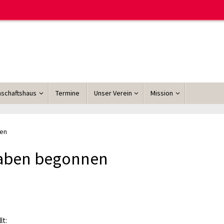
schaftshaus
Termine
Unser Verein
Mission
en
aben begonnen
lt: