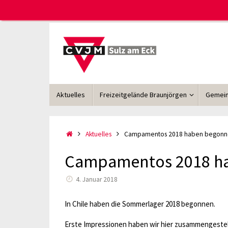
Zum
Inhalt
springen
Zum
Aktuelles
Freizeitgelände Braunjörgen
Gemein
Inhalt
springen
Start
Aktuelles
Campamentos 2018 haben begonn
Campamentos 2018 h
4. Januar 2018
In Chile haben die Sommerlager 2018 begonnen.
Erste Impressionen haben wir hier zusammengestel