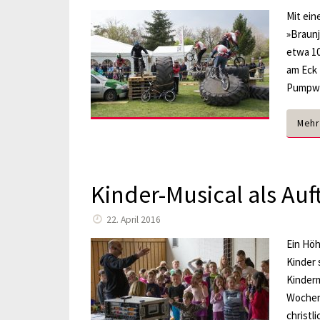
Mit ein
»Braunj
etwa 10
am Eck 
Pumpwe
Mehr
Kinder-Musical als Auf
22. April 2016
Ein Höh
Kinder 
Kinderm
Wochen
christl