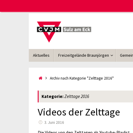
Zum
Inhalt
springen
Zum
Aktuelles
Freizeitgelände Braunjörgen
Gemein
Inhalt
springen
Start
Archiv nach Kategorie "Zelttage 2016"
Kategorie:
Zelttage 2016
Videos der Zelttage
3. Juni 2016
Die Videos von den Zelttagen als Youtube-Playlist.