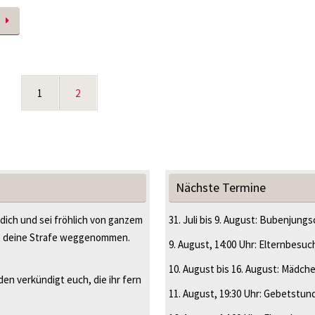
1
2
Nächste Termine
 dich und sei fröhlich von ganzem
31. Juli
bis
9. August
:
Bubenjungsc
t deine Strafe weggenommen.
9. August
, 14:00 Uhr
:
Elternbesuc
10. August
bis
16. August
:
Mädche
en verkündigt euch, die ihr fern
11. August
, 19:30 Uhr
:
Gebetstun