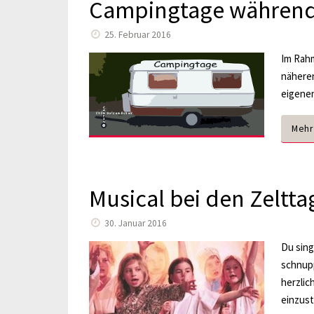
Campingtage während 
25. Februar 2016
Im Rahm
näheren
eigene
Mehr
Musical bei den Zeltt
30. Januar 2016
Du sing
schnupp
herzlic
einzust