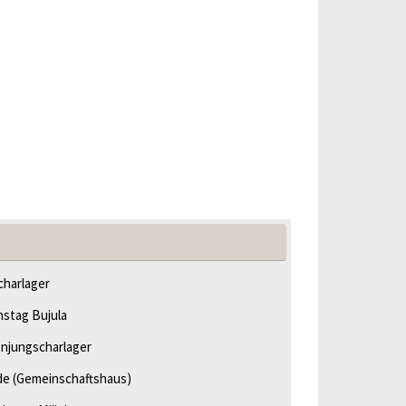
harlager
hstag Bujula
njungscharlager
de
(Gemeinschaftshaus)