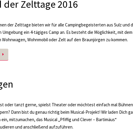
der Zelttage 2016
en der Zelttage bieten wir für alle Campingbegeisterten aus Sulz und 
 Umgebung ein 4-tägiges Camp an. Es besteht die Möglichkeit, mit dem
n Wohnwagen, Wohnmobil oder Zelt auf den Braunjörgen zu kommen.
agen
st oder tanzt gerne, spielst Theater oder möchtest einfach mal Bühnen
ern? Dann bist du genau richtig beim Musical-Projekt! Wir laden Dich g
h ein, mitzumachen, das Musical „Pfiffig und Clever – Bartimäus“
udieren und anschließend aufzuführen.