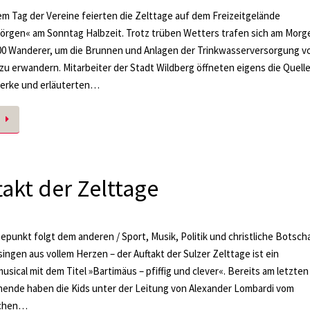
em Tag der Vereine feierten die Zelttage auf dem Freizeitgelände
örgen« am Sonntag Halbzeit. Trotz trüben Wetters trafen sich am Morg
0 Wanderer, um die Brunnen und Anlagen der Trinkwasserversorgung vo
zu erwandern. Mitarbeiter der Stadt Wildberg öffneten eigens die Quell
rke und erläuterten…
takt der Zelttage
epunkt folgt dem anderen / Sport, Musik, Politik und christliche Botscha
singen aus vollem Herzen – der Auftakt der Sulzer Zelttage ist ein
usical mit dem Titel »Bartimäus – pfiffig und clever«. Bereits am letzten
ende haben die Kids unter der Leitung von Alexander Lombardi vom
ichen…