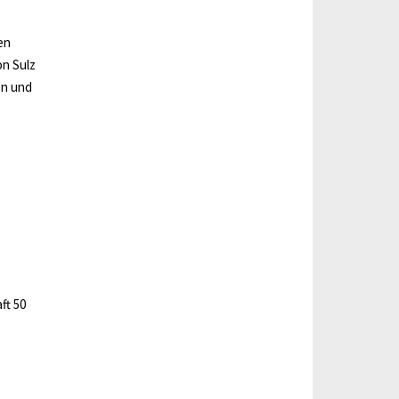
en
n Sulz
en und
ft 50