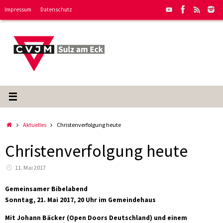
Zum
Impressum
Datenschutz
Inhalt
springen
Start
Aktuelles
Christenverfolgung heute
Christenverfolgung heute
11. Mai 2017
Gemeinsamer Bibelabend
Sonntag, 21. Mai 2017, 20 Uhr im Gemeindehaus
Mit Johann Bäcker (Open Doors Deutschland) und einem