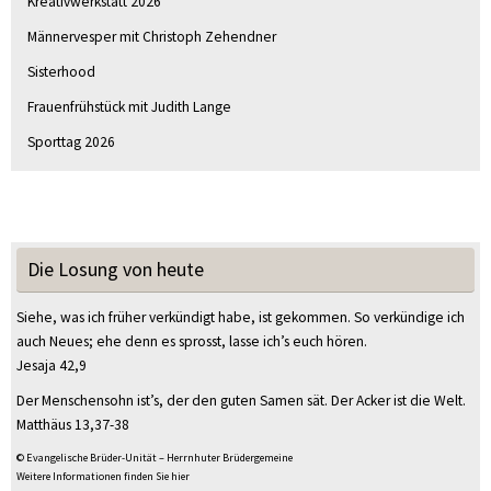
Kreativwerkstatt 2026
Männervesper mit Christoph Zehendner
Sisterhood
Frauenfrühstück mit Judith Lange
Sporttag 2026
Die Losung von heute
Siehe, was ich früher verkündigt habe, ist gekommen. So verkündige ich
auch Neues; ehe denn es sprosst, lasse ich’s euch hören.
Jesaja 42,9
Der Menschensohn ist’s, der den guten Samen sät. Der Acker ist die Welt.
Matthäus 13,37-38
© Evangelische Brüder-Unität – Herrnhuter Brüdergemeine
Weitere Informationen finden Sie hier