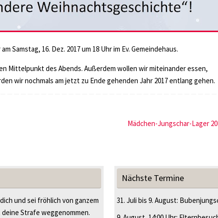
am Samstag, 16. Dez. 2017 um 18 Uhr im Ev. Gemeindehaus.
en Mittelpunkt des Abends. Außerdem wollen wir miteinander essen,
rden wir nochmals am jetzt zu Ende gehenden Jahr 2017 entlang gehen.
Mädchen-Jungschar-Lager 2
Nächste Termine
 dich und sei fröhlich von ganzem
31. Juli
bis
9. August
:
Bubenjungsc
t deine Strafe weggenommen.
9. August
, 14:00 Uhr
:
Elternbesuc