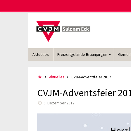
Zum
Inhalt
springen
Zum
Aktuelles
Freizeitgelände Braunjörgen
Gemein
Inhalt
springen
Start
Aktuelles
CVJM-Adventsfeier 2017
CVJM-Adventsfeier 20
6. Dezember 2017