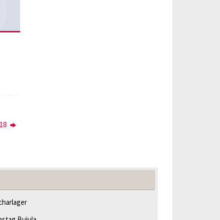
018
harlager
hstag Bujula