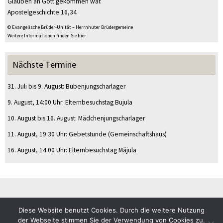
Glauben an Gott gekommen war.
Apostelgeschichte 16,34
© Evangelische Brüder-Unität – Herrnhuter Brüdergemeine
Weitere Informationen finden Sie hier
Nächste Termine
31. Juli
bis
9. August
:
Bubenjungscharlager
9. August
, 14:00 Uhr
:
Elternbesuchstag Bujula
10. August
bis
16. August
:
Mädchenjungscharlager
11. August
, 19:30 Uhr
:
Gebetstunde
(Gemeinschaftshaus)
16. August
, 14:00 Uhr
:
Elternbesuchstag Mäjula
Diese Website benutzt Cookies. Durch die weitere Nutzung
© CVJM Sulz am Eck e.V.
der Webseite stimmen Sie der Verwendung von Cookies zu.