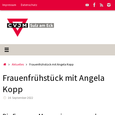
Zum
Impressum
Datenschutz
Inhalt
springen
Start
Aktuelles
Frauenfrühstück mit Angela Kopp
Frauenfrühstück mit Angela
Kopp
14. September 2022