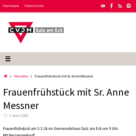
Zum
Impressum
Datenschutz
Inhalt
springen
Start
Aktuelles
Frauenfrühstück mit Sr. Anne Messner
Frauenfrühstück mit Sr. Anne
Messner
3. März 2026
Frauenfrühstück am 5.3.26 im Gemeindehaus Sulz am Eck um 9 Uhr.
Mit Kerzenverkauf!