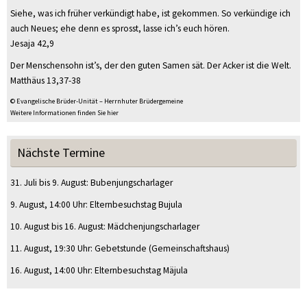
Siehe, was ich früher verkündigt habe, ist gekommen. So verkündige ich
auch Neues; ehe denn es sprosst, lasse ich’s euch hören.
Jesaja 42,9
Der Menschensohn ist’s, der den guten Samen sät. Der Acker ist die Welt.
Matthäus 13,37-38
© Evangelische Brüder-Unität – Herrnhuter Brüdergemeine
Weitere Informationen finden Sie hier
Nächste Termine
31. Juli
bis
9. August
:
Bubenjungscharlager
9. August
, 14:00 Uhr
:
Elternbesuchstag Bujula
10. August
bis
16. August
:
Mädchenjungscharlager
11. August
, 19:30 Uhr
:
Gebetstunde
(Gemeinschaftshaus)
16. August
, 14:00 Uhr
:
Elternbesuchstag Mäjula