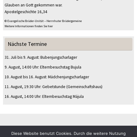
Glauben an Gott gekommen war.
Apostelgeschichte 16,34
© Evangelische Brüder-Unität – Herrnhuter Brüdergemeine
Weitere Informationen finden Sie hier
Nächste Termine
31. Juli
bis
9. August
:
Bubenjungscharlager
9. August
, 14:00 Uhr
:
Elternbesuchstag Bujula
10. August
bis
16. August
:
Mädchenjungscharlager
11. August
, 19:30 Uhr
:
Gebetstunde
(Gemeinschaftshaus)
16. August
, 14:00 Uhr
:
Elternbesuchstag Mäjula
Diese Website benutzt Cookies. Durch die weitere Nutzung
© CVJM Sulz am Eck e.V.