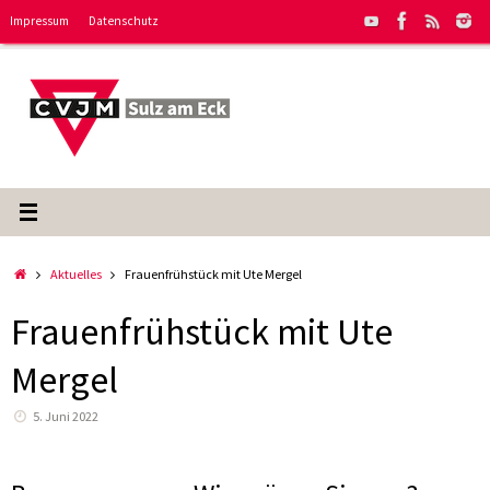
Zum
Impressum
Datenschutz
Inhalt
springen
Start
Aktuelles
Frauenfrühstück mit Ute Mergel
Frauenfrühstück mit Ute
Mergel
5. Juni 2022