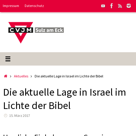
Zum
Impressum
Datenschutz
Inhalt
springen
Start
Aktuelles
Die aktuelle Lage in Israel im Lichte der Bibel
Die aktuelle Lage in Israel im
Lichte der Bibel
15. März 2017