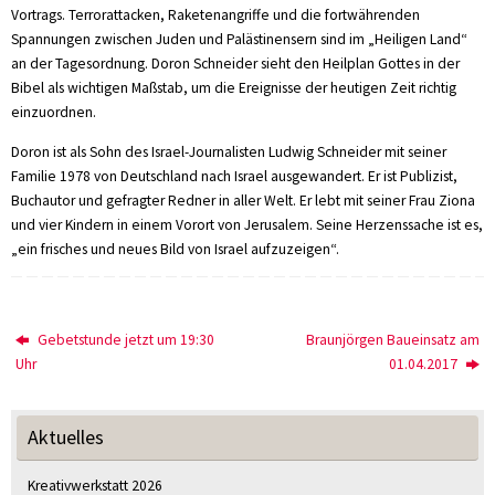
Vortrags. Terrorattacken, Raketenangriffe und die fortwährenden
Spannungen zwischen Juden und Palästinensern sind im „Heiligen Land“
an der Tagesordnung. Doron Schneider sieht den Heilplan Gottes in der
Bibel als wichtigen Maßstab, um die Ereignisse der heutigen Zeit richtig
einzuordnen.
Doron ist als Sohn des Israel-Journalisten Ludwig Schneider mit seiner
Familie 1978 von Deutschland nach Israel ausgewandert. Er ist Publizist,
Buchautor und gefragter Redner in aller Welt. Er lebt mit seiner Frau Ziona
und vier Kindern in einem Vorort von Jerusalem. Seine Herzenssache ist es,
„ein frisches und neues Bild von Israel aufzuzeigen“.
Gebetstunde jetzt um 19:30
Braunjörgen Baueinsatz am
Uhr
01.04.2017
Aktuelles
Kreativwerkstatt 2026