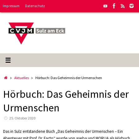
Zum
Impressum
Datenschutz
Inhalt
springen
Start
Aktuelles
Hörbuch: Das Geheimnis der Urmenschen
Hörbuch: Das Geheimnis der
Urmenschen
25. Oktober 2020
Das in Sulz entstandene Buch „Das Geheimnis der Urmenschen – Ein
Abenteuer mit Prof. Dr. Facto“ wurde von aseba und MORIJA als Hörbuch