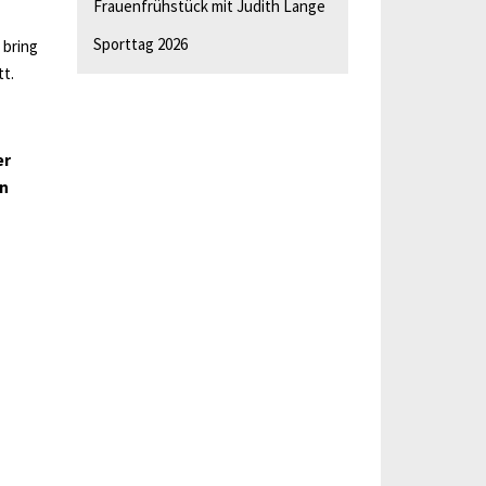
Frauenfrühstück mit Judith Lange
Sporttag 2026
 bring
tt.
er
en