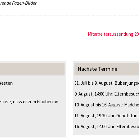
erende Faden-Bilder
Mitarbeiteraussendung 2
Nächste Termine
Westen.
31. Juli
bis
9. August
:
Bubenjungsc
9. August
, 14:00 Uhr
:
Elternbesuc
Hause, dass er zum Glauben an
10. August
bis
16. August
:
Mädche
11. August
, 19:30 Uhr
:
Gebetstun
16. August
, 14:00 Uhr
:
Elternbesu