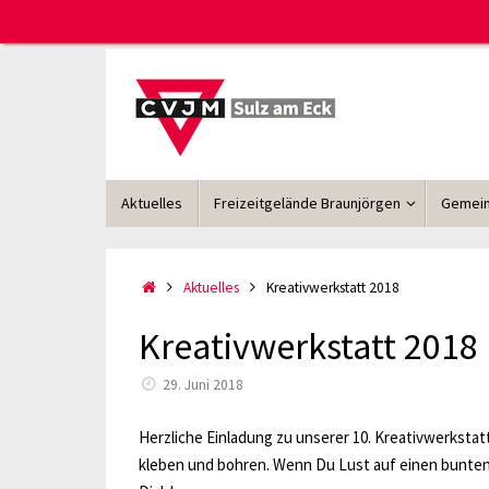
Zum
Inhalt
springen
Zum
Aktuelles
Freizeitgelände Braunjörgen
Gemein
Inhalt
springen
Start
Aktuelles
Kreativwerkstatt 2018
Kreativwerkstatt 2018
29. Juni 2018
Herzliche Einladung zu unserer 10. Kreativwerkstatt
kleben und bohren. Wenn Du Lust auf einen bunten,k