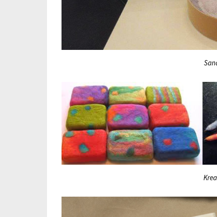
San
Krea