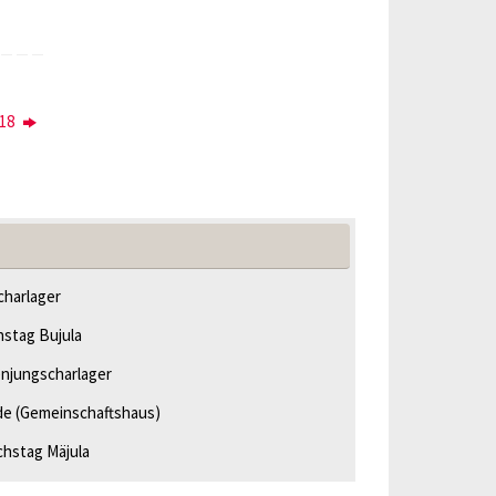
018
harlager
hstag Bujula
njungscharlager
de
(Gemeinschaftshaus)
chstag Mäjula