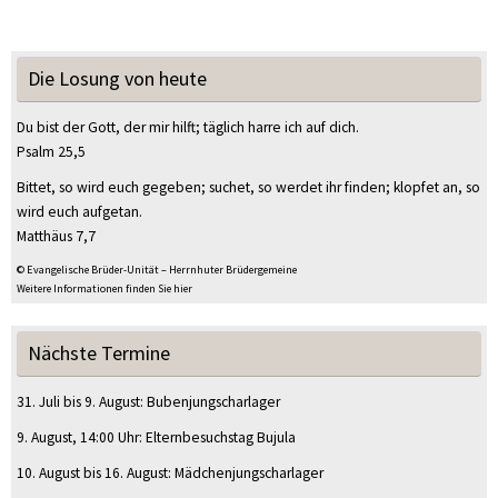
Die Losung von heute
Du bist der Gott, der mir hilft; täglich harre ich auf dich.
Psalm 25,5
Bittet, so wird euch gegeben; suchet, so werdet ihr finden; klopfet an, so
wird euch aufgetan.
Matthäus 7,7
© Evangelische Brüder-Unität – Herrnhuter Brüdergemeine
Weitere Informationen finden Sie hier
Nächste Termine
31. Juli
bis
9. August
:
Bubenjungscharlager
9. August
, 14:00 Uhr
:
Elternbesuchstag Bujula
10. August
bis
16. August
:
Mädchenjungscharlager