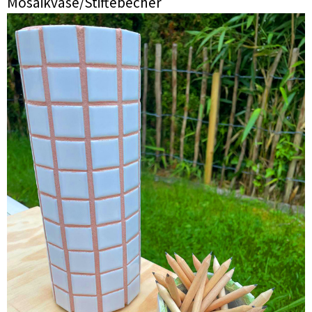
Mosaikvase/Stiftebecher