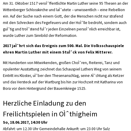
Am 31. Oktober 1517 veroÌˆffentlichte Martin Luther seine 95 Thesen an der
Wittenberger Schlosskirche und laÌˆutete – unwissentlich – eine Rebellion
ein. Auf der Suche nach einem Gott, der die Menschen nicht nur strafend
mit den Schrecken des Fegefeuers und der HoÌˆlle bedroht, sondern auch
guÌˆtig und troÌˆstend fuÌˆr jeden Einzelnen persoÌˆnlich erreichbar ist,
wurde Luther zum Sinnbild der Reformation.
2017 jaÌˆhrt sich das Ereignis zum 500. Mal. Die Volksschauspiele
ehren Martin Luther mit einem StuÌˆck von Felix Mitterer.
Mit Hunderten von Mitwirkenden, großen ChoÌˆren, Reiterei, Tanz und
opulenter Ausstattung zeichnet das Schauspiel Luthers Weg von seinem
Eintritt ins Kloster, uÌˆber den Thesenanschlag, seine AÌˆchtung als Ketzer
und das Versteck auf der Wartburg bis hin zur Hochzeit mit Katharina von
Bora vor dem Hintergrund der Bauernkriege 1525.
Herzliche Einladung zu den
Freilichtspielen in OÌˆthigheim
So, 18.06.2017, 14:30 Uhr
Abfahrt: um 12.30 Uhr Gemeindehalle Ankunft: um 23.00 Uhr Sulz