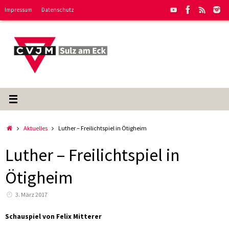
Zum
Impressum
Datenschutz
Inhalt
springen
Start
Aktuelles
Luther – Freilichtspiel in Ötigheim
Luther – Freilichtspiel in
Ötigheim
3. März 2017
Schauspiel von Felix Mitterer