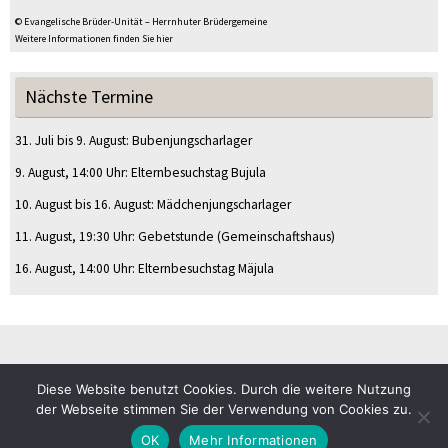
© Evangelische Brüder-Unität – Herrnhuter Brüdergemeine
Weitere Informationen finden Sie hier
Nächste Termine
31. Juli
bis
9. August
:
Bubenjungscharlager
9. August
, 14:00 Uhr
:
Elternbesuchstag Bujula
10. August
bis
16. August
:
Mädchenjungscharlager
11. August
, 19:30 Uhr
:
Gebetstunde
(Gemeinschaftshaus)
16. August
, 14:00 Uhr
:
Elternbesuchstag Mäjula
Diese Website benutzt Cookies. Durch die weitere Nutzung
© CVJM Sulz am Eck e.V.
der Webseite stimmen Sie der Verwendung von Cookies zu.
Impressum
Datenschutz
OK
Mehr Informationen