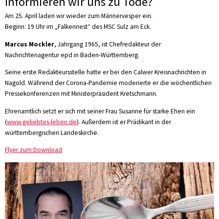
Informieren wir uns zu Tode?
Am 25. April laden wir wieder zum Männervesper ein.
Beginn: 19 Uhr im „Falkennest“ des MSC Sulz am Eck.
Marcus Mockler
, Jahrgang 1965, ist Chefredakteur der
Nachrichtenagentur epd in Baden-Württemberg.
Seine erste Redakteursstelle hatte er bei den Calwer Kreisnachrichten in
Nagold. Während der Corona-Pandemie moderierte er die wöchentlichen
Pressekonferenzen mit Ministerpräsident Kretschmann.
Ehrenamtlich setzt er sich mit seiner Frau Susanne für starke Ehen ein
(
www.geliebtes-leben.de
). Außerdem ist er Prädikant in der
württembergischen Landeskirche.
Flyer zum Download