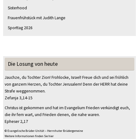
Sisterhood
Frauenfrühstück mit Judith Lange
Sporttag 2026
Die Losung von heute
Jauchze, du Tochter Zion! Frohlocke, Israel! Freue dich und sei fröhlich
von ganzem Herzen, du Tochter Jerusalem! Denn der HERR hat deine
Strafe weggenommen.
Zefanja 3,14-15
Christus ist gekommen und hat im Evangelium Frieden verkündigt euch,
die ihr fern wart, und Frieden denen, die nahe waren.
Epheser 2,17
© Evangelische Brüder-Unität – Herrnhuter Brüdergemeine
Weitere Informationen finden Sie hier