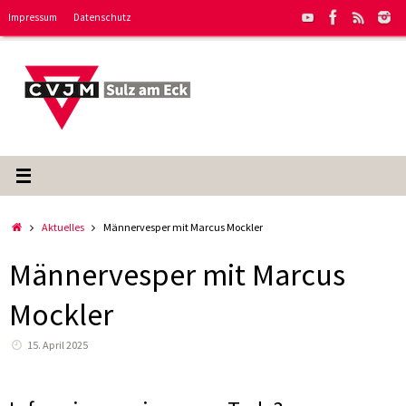
Zum
Impressum
Datenschutz
Inhalt
springen
Start
Aktuelles
Männervesper mit Marcus Mockler
Männervesper mit Marcus
Mockler
15. April 2025