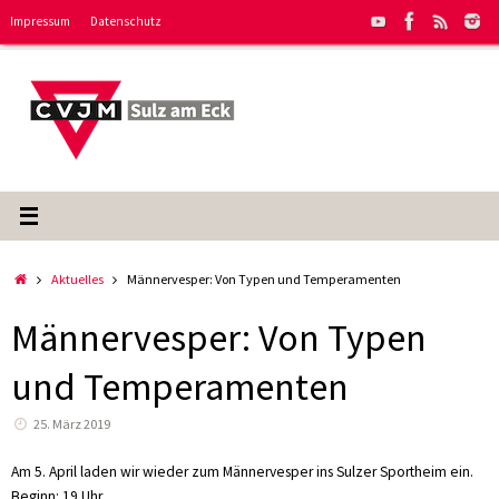
Zum
Impressum
Datenschutz
Inhalt
springen
Start
Aktuelles
Männervesper: Von Typen und Temperamenten
Männervesper: Von Typen
und Temperamenten
25. März 2019
Am 5. April laden wir wieder zum Männervesper ins Sulzer Sportheim ein.
Beginn: 19 Uhr.