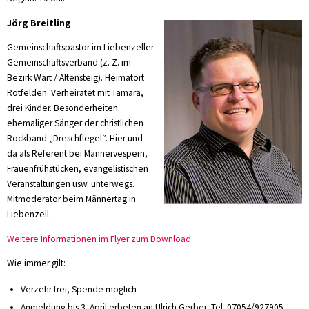
Jörg Breitling
Gemeinschaftspastor im Liebenzeller
Gemeinschaftsverband (z. Z. im
Bezirk Wart / Altensteig). Heimatort
Rotfelden. Verheiratet mit Tamara,
drei Kinder. Besonderheiten:
ehemaliger Sänger der christlichen
Rockband „Dreschflegel“. Hier und
da als Referent bei Männervespern,
Frauenfrühstücken, evangelistischen
Veranstaltungen usw. unterwegs.
Mitmoderator beim Männertag in
Liebenzell.
Weitere Informationen im Flyer zum Download
Wie immer gilt:
Verzehr frei, Spende möglich
Anmeldung bis 3. April erbeten an Ulrich Gerber, Tel. 07054/927905,