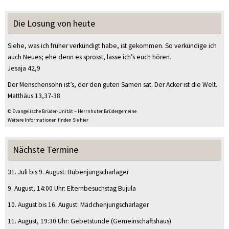
Die Losung von heute
Siehe, was ich früher verkündigt habe, ist gekommen. So verkündige ich
auch Neues; ehe denn es sprosst, lasse ich’s euch hören.
Jesaja 42,9
Der Menschensohn ist’s, der den guten Samen sät. Der Acker ist die Welt.
Matthäus 13,37-38
© Evangelische Brüder-Unität – Herrnhuter Brüdergemeine
Weitere Informationen finden Sie hier
Nächste Termine
31. Juli
bis
9. August
:
Bubenjungscharlager
9. August
, 14:00 Uhr
:
Elternbesuchstag Bujula
10. August
bis
16. August
:
Mädchenjungscharlager
11. August
, 19:30 Uhr
:
Gebetstunde
(Gemeinschaftshaus)