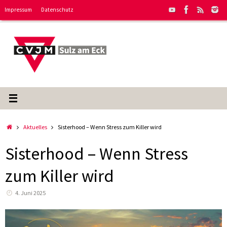
Zum
Impressum
Datenschutz
Inhalt
springen
Start
Aktuelles
Sisterhood – Wenn Stress zum Killer wird
Sisterhood – Wenn Stress
zum Killer wird
4. Juni 2025