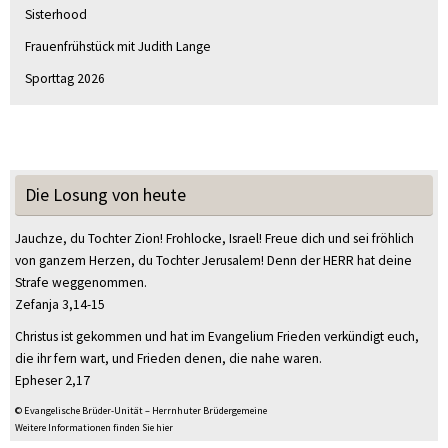
Sisterhood
Frauenfrühstück mit Judith Lange
Sporttag 2026
Die Losung von heute
Jauchze, du Tochter Zion! Frohlocke, Israel! Freue dich und sei fröhlich
von ganzem Herzen, du Tochter Jerusalem! Denn der HERR hat deine
Strafe weggenommen.
Zefanja 3,14-15
Christus ist gekommen und hat im Evangelium Frieden verkündigt euch,
die ihr fern wart, und Frieden denen, die nahe waren.
Epheser 2,17
© Evangelische Brüder-Unität – Herrnhuter Brüdergemeine
Weitere Informationen finden Sie hier