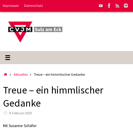
Zum
Impressum
Datenschutz
Inhalt
springen
Start
Aktuelles
Treue – ein himmlischer Gedanke
Treue – ein himmlischer
Gedanke
9. Februar 2020
Mit Susanne Schäfer