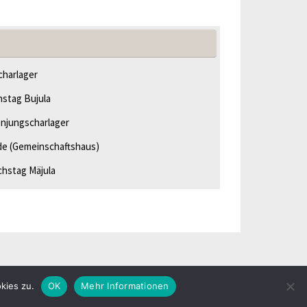
harlager
hstag Bujula
njungscharlager
de
(Gemeinschaftshaus)
chstag Mäjula
Präsentiert von
Tempera
&
WordPress.
kies zu.
OK
Mehr Informationen