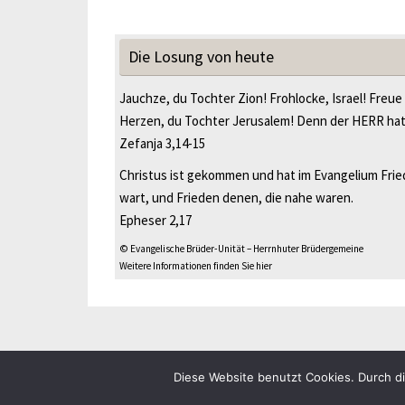
Die Losung von heute
Jauchze, du Tochter Zion! Frohlocke, Israel! Freue
Herzen, du Tochter Jerusalem! Denn der HERR ha
Zefanja 3,14-15
Christus ist gekommen und hat im Evangelium Fried
wart, und Frieden denen, die nahe waren.
Epheser 2,17
© Evangelische Brüder-Unität – Herrnhuter Brüdergemeine
Weitere Informationen finden Sie hier
Impressum
Datenschutz
Diese Website benutzt Cookies. Durch d