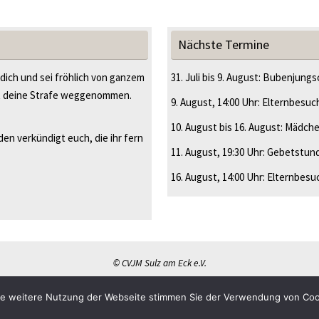
Nächste Termine
 dich und sei fröhlich von ganzem
31. Juli
bis
9. August
:
Bubenjungsc
t deine Strafe weggenommen.
9. August
, 14:00 Uhr
:
Elternbesuc
10. August
bis
16. August
:
Mädche
en verkündigt euch, die ihr fern
11. August
, 19:30 Uhr
:
Gebetstun
16. August
, 14:00 Uhr
:
Elternbesu
© CVJM Sulz am Eck e.V.
ie weitere Nutzung der Webseite stimmen Sie der Verwendung von Coo