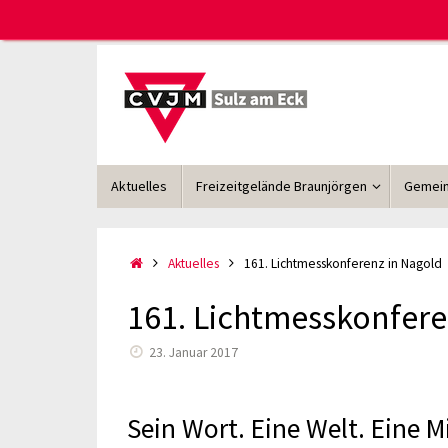
Zum
Inhalt
springen
Zum
Aktuelles
Freizeitgelände Braunjörgen
Gemein
Inhalt
springen
Start
Aktuelles
161. Lichtmesskonferenz in Nagold
161. Lichtmesskonfere
23. Januar 2017
Sein Wort. Eine Welt. Eine M