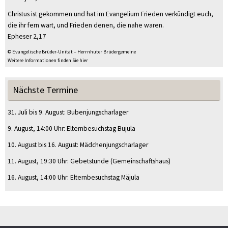
Christus ist gekommen und hat im Evangelium Frieden verkündigt euch,
die ihr fern wart, und Frieden denen, die nahe waren.
Epheser 2,17
© Evangelische Brüder-Unität – Herrnhuter Brüdergemeine
Weitere Informationen finden Sie hier
Nächste Termine
31. Juli
bis
9. August
:
Bubenjungscharlager
9. August
, 14:00 Uhr
:
Elternbesuchstag Bujula
10. August
bis
16. August
:
Mädchenjungscharlager
11. August
, 19:30 Uhr
:
Gebetstunde
(Gemeinschaftshaus)
16. August
, 14:00 Uhr
:
Elternbesuchstag Mäjula