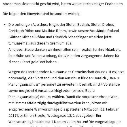
Abendmahlsfeier nicht gestört wird, bitten wir um rechtzeitiges Erscheinen.
Die folgenden Hinweise sind besonders wichtig:
Die bisherigen Ausschuss-Mitglieder Stefan Buchali, Stefan Dreher,
Christoph Röhm und Matthias Röhm, sowie unsere Vorstände Roland
Gärtner, Michael Röhm und Friedrich Schechinger scheiden jetzt
turnusgemäß aus diesem Gremium aus.
An dieser Stelle danken wir ihnen allen sehr herzlich für ihre Mitarbeit,
ihre Mühe und Verantwortung, die sie in den vergangenen Jahren für
diesen Dienst geleistet haben.
Wegen des anstehenden Neubaus des Gemeinschaftshauses ist es jetzt
notwendig, den Vorstand und den Ausschuss für den Bereich „Bau- u.
Planungsausschuss“ personell zu erweitern. Deshalb sind 4 Vorstände
sowie möglichst 6 Ausschuss-Mitglieder (einschl. Bau-u.
Planungsausschuss) neu zu wählen. Damit die vorgeschriebene Wahl
mit Stimmzetteln zügig durchgeführt werden kann, bitten wir
entsprechende Wahlvorschläge bis spätestens Mittwoch, 01. Februar
2017 bei Simon Erbele, Wettegasse 13/2 abzugeben. Ein
Wahlvorschlag braucht nur 1 Namen zu enthalten! Die vorgeschlagene