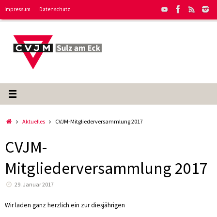
Zum
Impressum
Datenschutz
Inhalt
springen
Start
Aktuelles
CVJM-Mitgliederversammlung 2017
CVJM-
Mitgliederversammlung 2017
29. Januar 2017
Wir laden ganz herzlich ein zur diesjährigen