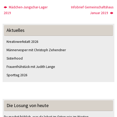
Mädchen-Jungschar-Lager
Infobrief Gemeinschaftshaus
2019
Januar 2019
Aktuelles
Kreativwerkstatt 2026
Männervesper mit Christoph Zehendner
Sisterhood
Frauenfrühstück mit Judith Lange
Sporttag 2026
Die Losung von heute
Du machst fröhlich, was da lebet im Osten wie im Westen.