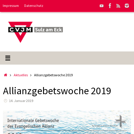
Zum
Impressum
Datenschutz
Inhalt
springen
Start
Aktuelles
Allianzgebetswoche 2019
Allianzgebetswoche 2019
14. Januar 2019