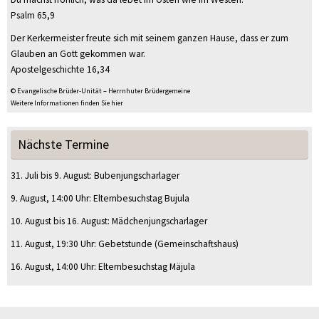
Psalm 65,9
Der Kerkermeister freute sich mit seinem ganzen Hause, dass er zum
Glauben an Gott gekommen war.
Apostelgeschichte 16,34
© Evangelische Brüder-Unität – Herrnhuter Brüdergemeine
Weitere Informationen finden Sie hier
Nächste Termine
31. Juli
bis
9. August
:
Bubenjungscharlager
9. August
, 14:00 Uhr
:
Elternbesuchstag Bujula
10. August
bis
16. August
:
Mädchenjungscharlager
11. August
, 19:30 Uhr
:
Gebetstunde
(Gemeinschaftshaus)
16. August
, 14:00 Uhr
:
Elternbesuchstag Mäjula