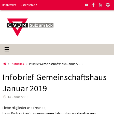
Zum
Impressum
Datenschutz
Inhalt
springen
Start
Aktuelles
Infobrief Gemeinschaftshaus Januar 2019
Infobrief Gemeinschaftshaus
Januar 2019
14. Januar 2019
Liebe Mitglieder und Freunde,
beim Rückblick auf das vergangene Jahr dürfen wir dankbar sein!