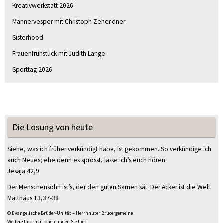
Kreativwerkstatt 2026
Männervesper mit Christoph Zehendner
Sisterhood
Frauenfrühstück mit Judith Lange
Sporttag 2026
Die Losung von heute
Siehe, was ich früher verkündigt habe, ist gekommen. So verkündige ich
auch Neues; ehe denn es sprosst, lasse ich’s euch hören.
Jesaja 42,9
Der Menschensohn ist’s, der den guten Samen sät. Der Acker ist die Welt.
Matthäus 13,37-38
© Evangelische Brüder-Unität – Herrnhuter Brüdergemeine
Weitere Informationen finden Sie hier