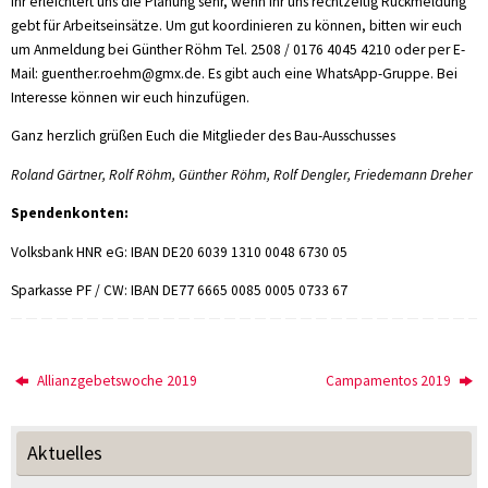
Ihr erleichtert uns die Planung sehr, wenn ihr uns rechtzeitig Rückmeldung
gebt für Arbeitseinsätze. Um gut koordinieren zu können, bitten wir euch
um Anmeldung bei Günther Röhm Tel. 2508 / 0176 4045 4210 oder per E-
Mail: guenther.roehm@gmx.de. Es gibt auch eine WhatsApp-Gruppe. Bei
Interesse können wir euch hinzufügen.
Ganz herzlich grüßen Euch die Mitglieder des Bau-Ausschusses
Roland Gärtner, Rolf Röhm, Günther Röhm, Rolf Dengler, Friedemann Dreher
Spendenkonten:
Volksbank HNR eG: IBAN DE20 6039 1310 0048 6730 05
Sparkasse PF / CW: IBAN DE77 6665 0085 0005 0733 67
Allianzgebetswoche 2019
Campamentos 2019
Aktuelles