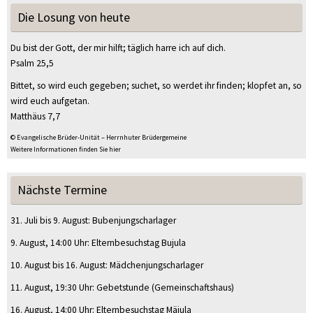
Die Losung von heute
Du bist der Gott, der mir hilft; täglich harre ich auf dich.
Psalm 25,5
Bittet, so wird euch gegeben; suchet, so werdet ihr finden; klopfet an, so
wird euch aufgetan.
Matthäus 7,7
© Evangelische Brüder-Unität – Herrnhuter Brüdergemeine
Weitere Informationen finden Sie hier
Nächste Termine
31. Juli
bis
9. August
:
Bubenjungscharlager
9. August
, 14:00 Uhr
:
Elternbesuchstag Bujula
10. August
bis
16. August
:
Mädchenjungscharlager
11. August
, 19:30 Uhr
:
Gebetstunde
(Gemeinschaftshaus)
16. August
, 14:00 Uhr
:
Elternbesuchstag Mäjula