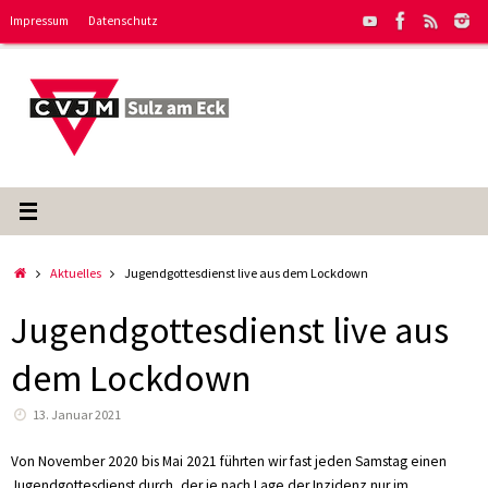
Zum
Impressum
Datenschutz
Inhalt
springen
Start
Aktuelles
Jugendgottesdienst live aus dem Lockdown
Jugendgottesdienst live aus
dem Lockdown
13. Januar 2021
Von November 2020 bis Mai 2021 führten wir fast jeden Samstag einen
Jugendgottesdienst durch, der je nach Lage der Inzidenz nur im