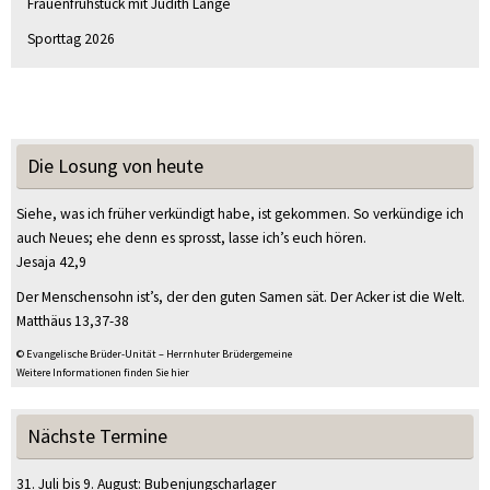
Frauenfrühstück mit Judith Lange
Sporttag 2026
Die Losung von heute
Siehe, was ich früher verkündigt habe, ist gekommen. So verkündige ich
auch Neues; ehe denn es sprosst, lasse ich’s euch hören.
Jesaja 42,9
Der Menschensohn ist’s, der den guten Samen sät. Der Acker ist die Welt.
Matthäus 13,37-38
© Evangelische Brüder-Unität – Herrnhuter Brüdergemeine
Weitere Informationen finden Sie hier
Nächste Termine
31. Juli
bis
9. August
:
Bubenjungscharlager