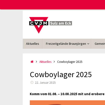
Zum
Inhalt
springen
Zum
Aktuelles
Freizeitgelände Braunjörgen
Gemein
Inhalt
springen
Start
Aktuelles
Cowboylager 2025
Cowboylager 2025
22. Januar 2025
Komm vom 01.08. – 10.08.2025 mit und erobere