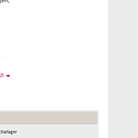
gern,
025
harlager