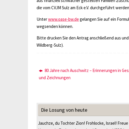
aus finanziell schwächer gestellten Familien Zusch
die vom CVJM Sulz am Eck e.V. durchgeführt werde
Unter
www.oase-bw.de
gelangen Sie auf ein Formul
wegsenden können.
Bitte drucken Sie den Antrag anschließend aus und 
Wildberg-Sulz).
80 Jahre nach Auschwitz – Erinnerungen in Ge
und Zeichnungen
Die Losung von heute
Jauchze, du Tochter Zion! Frohlocke, Israel! Freue