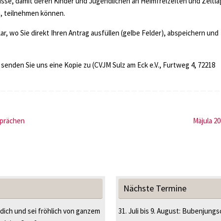
üsse, damit deren Kinder und Jugendlichen an Heimfreizeiten und Zeltla
n, teilnehmen können.
ar, wo Sie direkt Ihren Antrag ausfüllen (gelbe Felder), abspeichern und
senden Sie uns eine Kopie zu (CVJM Sulz am Eck e.V., Furtweg 4, 72218
sprächen
Mäjula 2
Nächste Termine
 dich und sei fröhlich von ganzem
31. Juli
bis
9. August
:
Bubenjungsc