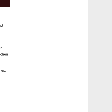
ist
in
uchen
 es: