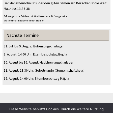
Der Menschensohn ist’s, der den guten Samen sät. Der Acker ist die Welt.
Matthäus 13,37-38
© Evangelische Brüder-Unität – Herrnhuter Brüdergemeine
Weitere Informationen finden Sie hier
Nächste Termine
31. Juli
bis
9. August
:
Bubenjungscharlager
9. August
, 14:00 Uhr
:
Elternbesuchstag Bujula
10. August
bis
16. August
:
Mädchenjungscharlager
11. August
, 19:30 Uhr
:
Gebetstunde
(Gemeinschaftshaus)
16. August
, 14:00 Uhr
:
Elternbesuchstag Mäjula
Diese Website benutzt Cookies. Durch die weitere Nutzung
© CVJM Sulz am Eck e.V.