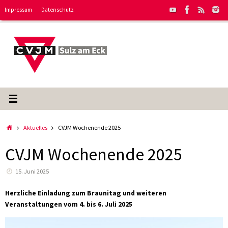
Zum
Impressum
Datenschutz
Inhalt
springen
Start
Aktuelles
CVJM Wochenende 2025
CVJM Wochenende 2025
15. Juni 2025
Herzliche Einladung zum Braunitag und weiteren
Veranstaltungen vom 4. bis 6. Juli 2025