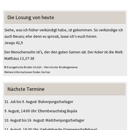
Die Losung von heute
Siehe, was ich früher verkündigt habe, ist gekommen. So verkündige ich
auch Neues; ehe denn es sprosst, lasse ich’s euch hören.
Jesaja 42,9
Der Menschensohn ist’s, der den guten Samen sät. Der Acker ist die Welt.
Matthäus 13,37-38
© Evangelische Brüder-Unität – Herrnhuter Brüdergemeine
Weitere Informationen finden Sie hier
Nächste Termine
31. Juli
bis
9. August
:
Bubenjungscharlager
9. August
, 14:00 Uhr
:
Elternbesuchstag Bujula
10. August
bis
16. August
:
Mädchenjungscharlager
11. August
, 19:30 Uhr
:
Gebetstunde
(Gemeinschaftshaus)