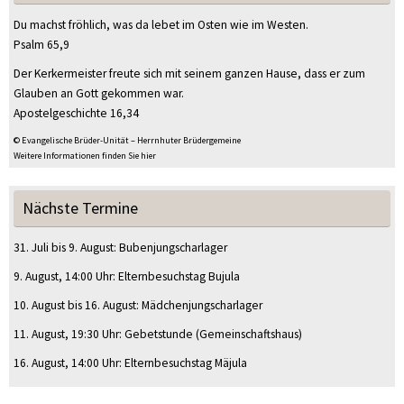
Du machst fröhlich, was da lebet im Osten wie im Westen.
Psalm 65,9
Der Kerkermeister freute sich mit seinem ganzen Hause, dass er zum
Glauben an Gott gekommen war.
Apostelgeschichte 16,34
© Evangelische Brüder-Unität – Herrnhuter Brüdergemeine
Weitere Informationen finden Sie hier
Nächste Termine
31. Juli
bis
9. August
:
Bubenjungscharlager
9. August
, 14:00 Uhr
:
Elternbesuchstag Bujula
10. August
bis
16. August
:
Mädchenjungscharlager
11. August
, 19:30 Uhr
:
Gebetstunde
(Gemeinschaftshaus)
16. August
, 14:00 Uhr
:
Elternbesuchstag Mäjula