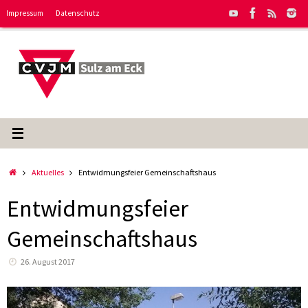
Zum
Impressum
Datenschutz
Inhalt
springen
Start
Aktuelles
Entwidmungsfeier Gemeinschaftshaus
Entwidmungsfeier
Gemeinschaftshaus
26. August 2017