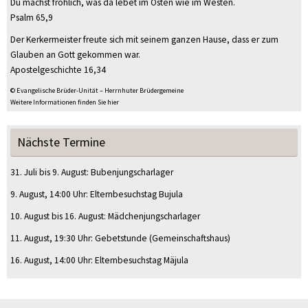
Du machst fröhlich, was da lebet im Osten wie im Westen.
Psalm 65,9
Der Kerkermeister freute sich mit seinem ganzen Hause, dass er zum
Glauben an Gott gekommen war.
Apostelgeschichte 16,34
© Evangelische Brüder-Unität – Herrnhuter Brüdergemeine
Weitere Informationen finden Sie hier
Nächste Termine
31. Juli
bis
9. August
:
Bubenjungscharlager
9. August
, 14:00 Uhr
:
Elternbesuchstag Bujula
10. August
bis
16. August
:
Mädchenjungscharlager
11. August
, 19:30 Uhr
:
Gebetstunde
(Gemeinschaftshaus)
16. August
, 14:00 Uhr
:
Elternbesuchstag Mäjula