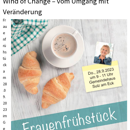
Wind of Change – vom Umgang mit
Veränderung
Fr
au
e
nf
rü
hs
tü
ck
a
m
28
.0
9.
20
23
im
G
e