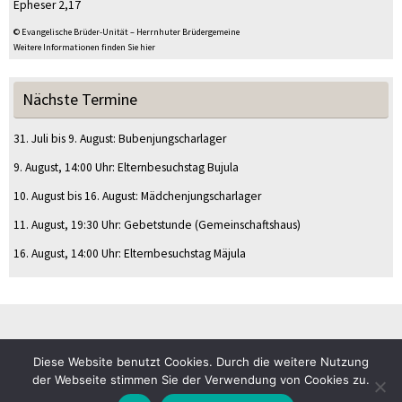
Epheser 2,17
© Evangelische Brüder-Unität – Herrnhuter Brüdergemeine
Weitere Informationen finden Sie hier
Nächste Termine
31. Juli
bis
9. August
:
Bubenjungscharlager
9. August
, 14:00 Uhr
:
Elternbesuchstag Bujula
10. August
bis
16. August
:
Mädchenjungscharlager
11. August
, 19:30 Uhr
:
Gebetstunde
(Gemeinschaftshaus)
16. August
, 14:00 Uhr
:
Elternbesuchstag Mäjula
Diese Website benutzt Cookies. Durch die weitere Nutzung
© CVJM Sulz am Eck e.V.
der Webseite stimmen Sie der Verwendung von Cookies zu.
Impressum
Datenschutz