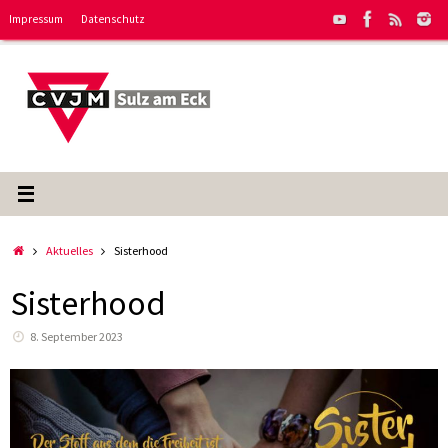
Zum
Impressum
Datenschutz
Inhalt
springen
Start
Aktuelles
Sisterhood
Sisterhood
8. September 2023