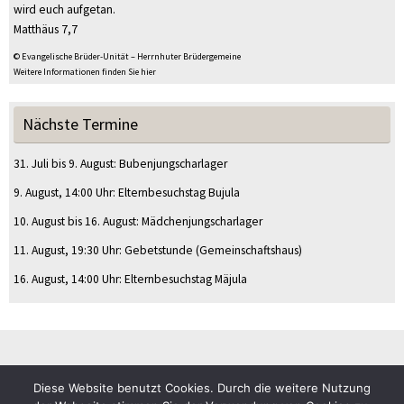
wird euch aufgetan.
Matthäus 7,7
© Evangelische Brüder-Unität – Herrnhuter Brüdergemeine
Weitere Informationen finden Sie hier
Nächste Termine
31. Juli
bis
9. August
:
Bubenjungscharlager
9. August
, 14:00 Uhr
:
Elternbesuchstag Bujula
10. August
bis
16. August
:
Mädchenjungscharlager
11. August
, 19:30 Uhr
:
Gebetstunde
(Gemeinschaftshaus)
16. August
, 14:00 Uhr
:
Elternbesuchstag Mäjula
Diese Website benutzt Cookies. Durch die weitere Nutzung
© CVJM Sulz am Eck e.V.