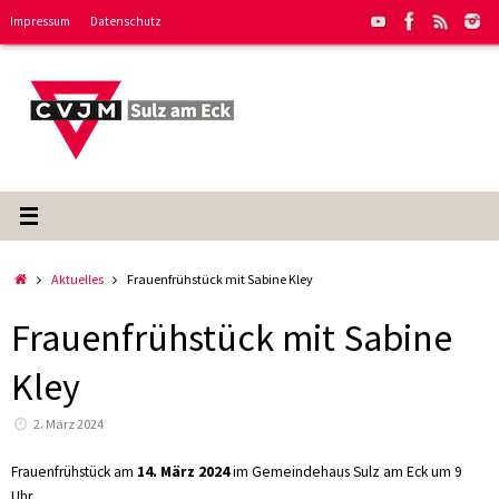
Zum
Impressum
Datenschutz
Inhalt
springen
Start
Aktuelles
Frauenfrühstück mit Sabine Kley
Frauenfrühstück mit Sabine
Kley
2. März 2024
Frauenfrühstück am
14. März 2024
im Gemeindehaus Sulz am Eck um 9
Uhr.