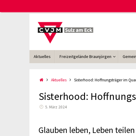
Zum
Inhalt
springen
Zum
Aktuelles
Freizeitgelände Braunjörgen
Gemein
Inhalt
springen
Start
Aktuelles
Sisterhood: Hoffnungsträger im Quar
Sisterhood: Hoffnungs
5. März 2024
Glauben leben, Leben teilen