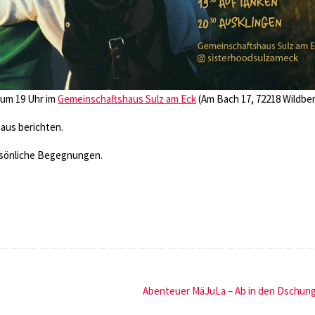
 um 19 Uhr im
Gemeinschaftshaus Sulz am Eck
(Am Bach 17, 72218 Wildber
haus berichten.
ersönliche Begegnungen.
Abenteuer MäJuLa – Ab in den Dschun