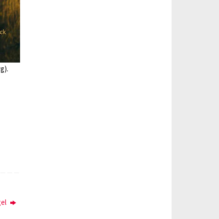
g).
gel