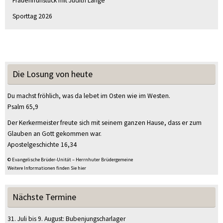
Frauenfrühstück mit Judith Lange
Sporttag 2026
Die Losung von heute
Du machst fröhlich, was da lebet im Osten wie im Westen.
Psalm 65,9
Der Kerkermeister freute sich mit seinem ganzen Hause, dass er zum
Glauben an Gott gekommen war.
Apostelgeschichte 16,34
© Evangelische Brüder-Unität – Herrnhuter Brüdergemeine
Weitere Informationen finden Sie hier
Nächste Termine
31. Juli
bis
9. August
:
Bubenjungscharlager