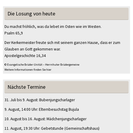
Die Losung von heute
Du machst fröhlich, was da lebet im Osten wie im Westen.
Psalm 65,9
Der Kerkermeister freute sich mit seinem ganzen Hause, dass er zum
Glauben an Gott gekommen war.
Apostelgeschichte 16,34
© Evangelische Brüder-Unität – Herrnhuter Brüdergemeine
Weitere Informationen finden Sie hier
Nächste Termine
31. Juli
bis
9. August
:
Bubenjungscharlager
9. August
, 14:00 Uhr
:
Elternbesuchstag Bujula
10. August
bis
16. August
:
Mädchenjungscharlager
11. August
, 19:30 Uhr
:
Gebetstunde
(Gemeinschaftshaus)